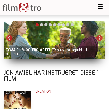
Toggl
navig
TEMA FILM OG TRO-AFTENER
nu samtaleguide til
NICEVILLE
JON AMIEL HAR INSTRUERET DISSE
1
FILM:
CREATION