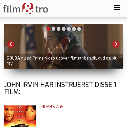
Toggl
navig
GOLDA
nu på Prime Video udover filmstriben.dk, dvd og blu-
ray
JOHN IRVIN HAR INSTRUERET DISSE
1
FILM:
NOAH'S ARK