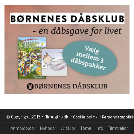
© Copyright 2015 • filmogtro.dk •
•
Cookie politik
Persondatapolitik
Anmeldelser
Nyheder
Artikler
Tema
Info
Filmtrailer