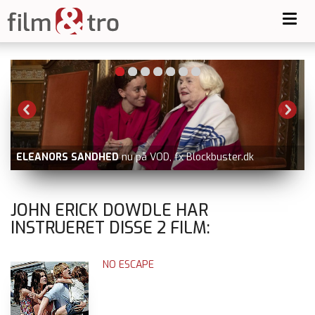
Toggl
navig
ELEANORS SANDHED
nu på VOD, fx Blockbuster.dk
JOHN ERICK DOWDLE HAR
INSTRUERET DISSE
2
FILM:
NO ESCAPE