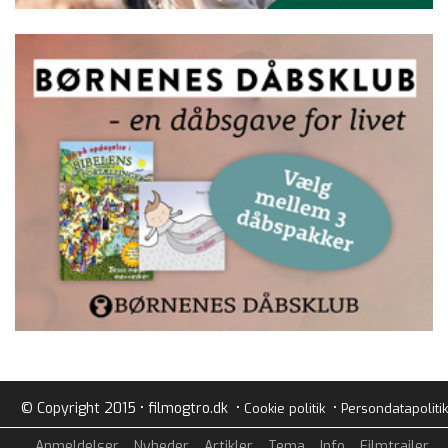
© Copyright 2015 • filmogtro.dk •
•
Cookie politik
Persondatapolitik
Anmeldelser
Nyheder
Artikler
Tema
Info
Filmtrailer