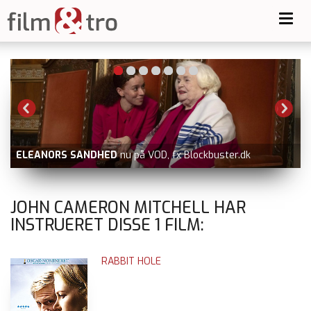
Toggl
navig
-
ELEANORS SANDHED
nu på VOD, fx Blockbuster.dk
JOHN CAMERON MITCHELL HAR
INSTRUERET DISSE
1
FILM:
RABBIT HOLE