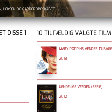
EN, HEKSEN OG GARDEROBESKABET
ET DISSE
1
10 TILFÆLDIG VALGTE FILM
MARY POPPINS VENDER TILBAG
2018
UENDELIGE VERDEN (SERIE)
2012