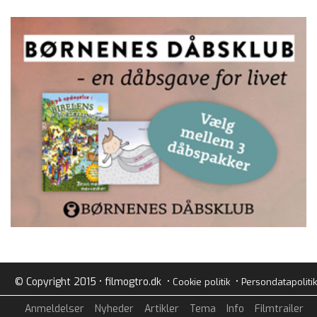
© Copyright 2015 • filmogtro.dk •
•
Cookie politik
Persondatapolitik
Anmeldelser
Nyheder
Artikler
Tema
Info
Filmtrailer