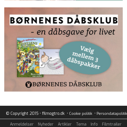
© Copyright 2015 • filmogtro.dk •
•
Cookie politik
Persondatapolitik
Anmeldelser
Nyheder
Artikler
Tema
Info
Filmtrailer