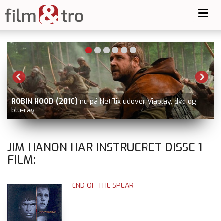
Toggl
navig
ROBIN HOOD (2010)
nu på Netflix udover Viaplay, dvd og
blu-ray
JIM HANON HAR INSTRUERET DISSE
1
FILM:
END OF THE SPEAR