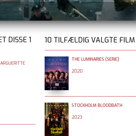
ET DISSE
1
10 TILFÆLDIG VALGTE FILM
THE LUMINARIES (SERIE)
MARGUERITTE
2020
STOCKHOLM BLOODBATH
2023