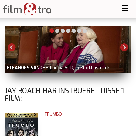
Toggl
navig
GOLDA
nu på Prime Video udover filmstriben.dk, dvd og b
ray
JAY ROACH HAR INSTRUERET DISSE
1
FILM:
TRUMBO