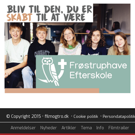
© Copyright 2015 • filmogtro.dk •
•
Cookie politik
Persondatapolitik
Anmeldelser
Nyheder
Artikler
Tema
Info
Filmtrailer