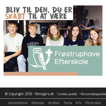
© Copyright 2015 • filmogtro.dk •
•
Cookie politik
Persondatapolitik
Anmeldelser
Nyheder
Artikler
Tema
Info
Filmtrailer