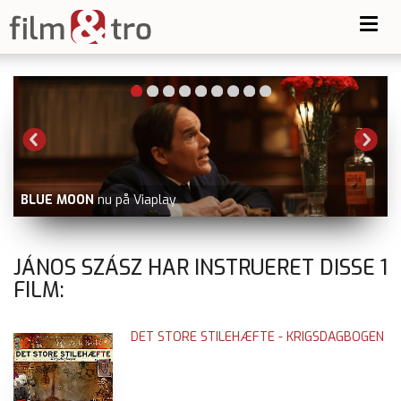
Toggl
navig
-
BLUE MOON
nu på Viaplay
V
JÁNOS SZÁSZ HAR INSTRUERET DISSE
1
FILM:
DET STORE STILEHÆFTE - KRIGSDAGBOGEN