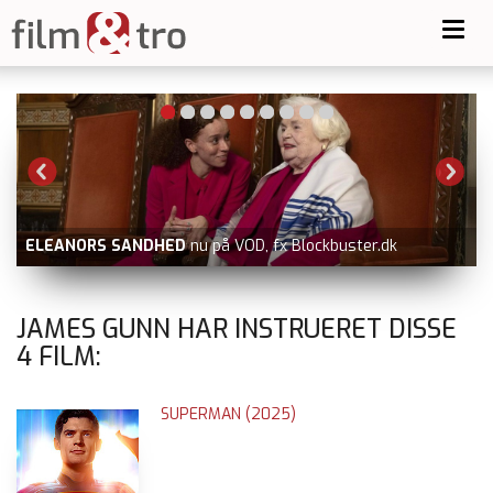
Toggl
navig
ELEANORS SANDHED
nu på VOD, fx Blockbuster.dk
JAMES GUNN HAR INSTRUERET DISSE
4
FILM:
SUPERMAN (2025)