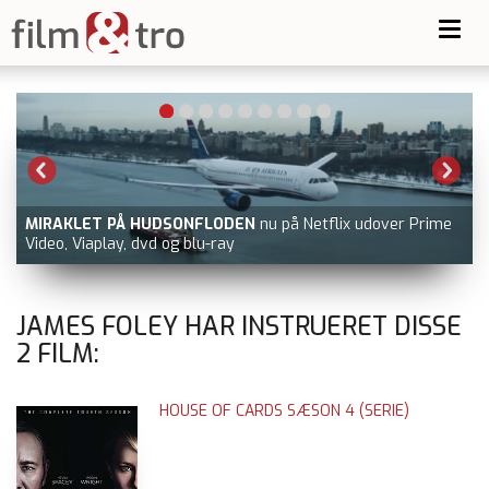
Toggl
navig
MIRAKLET PÅ HUDSONFLODEN
nu på Netflix udover Prime
Video, Viaplay, dvd og blu-ray
JAMES FOLEY HAR INSTRUERET DISSE
2
FILM:
HOUSE OF CARDS SÆSON 4 (SERIE)