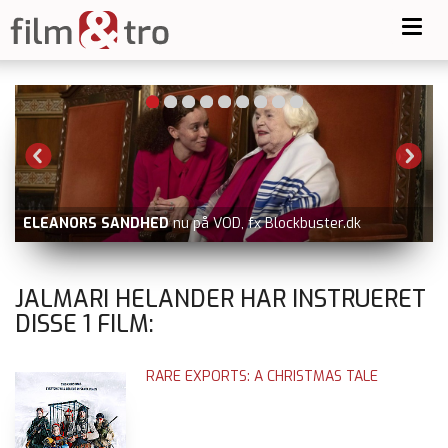
Toggl
navig
ELEANORS SANDHED
nu på VOD, fx Blockbuster.dk
JALMARI HELANDER HAR INSTRUERET
DISSE
1
FILM:
RARE EXPORTS: A CHRISTMAS TALE