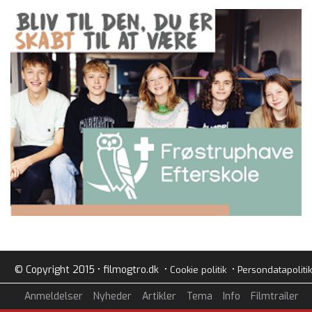
© Copyright 2015 • filmogtro.dk •
•
Cookie politik
Persondatapolitik
Anmeldelser
Nyheder
Artikler
Tema
Info
Filmtrailer