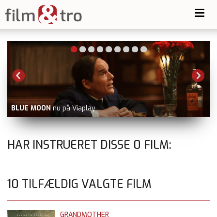
Toggl
navig
BLUE MOON
nu på Viaplay
HAR INSTRUERET DISSE
0
FILM:
10 TILFÆLDIG VALGTE FILM
GRANDMOTHER