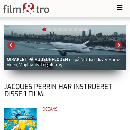
Toggl
navig
MIRAKLET PÅ HUDSONFLODEN
nu på Netflix udover Prime
Video, Viaplay, dvd og blu-ray
JACQUES PERRIN HAR INSTRUERET
DISSE
1
FILM:
OCEANS