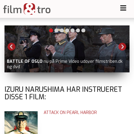
Toggl
navig
BATTLE OF OSLO
nu på Prime Video udover filmstriben.dk
og dvd
IZURU NARUSHIMA HAR INSTRUERET
DISSE
1
FILM:
ATTACK ON PEARL HARBOR