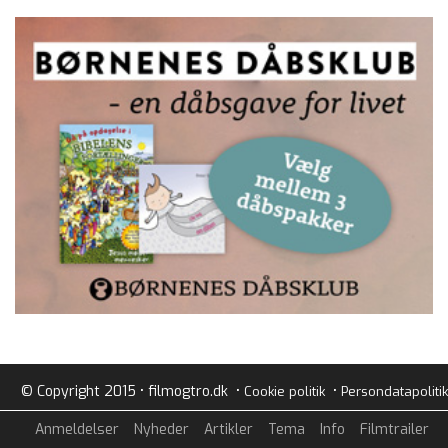
© Copyright 2015 • filmogtro.dk •
•
Cookie politik
Persondatapolitik
Anmeldelser
Nyheder
Artikler
Tema
Info
Filmtrailer