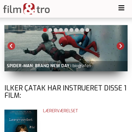
Toggl
navig
-
SPIDER-MAN: BRAND NEW DAY
i biografen
ILKER ÇATAK HAR INSTRUERET DISSE
1
FILM:
LÆRERVÆRELSET