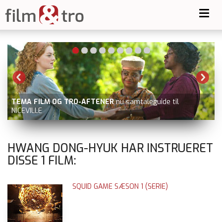
Toggl
navig
TEMA FILM OG TRO-AFTENER
nu samtaleguide til
NICEVILLE
HWANG DONG-HYUK HAR INSTRUERET
DISSE
1
FILM:
SQUID GAME SÆSON 1 (SERIE)