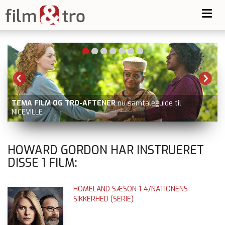
Toggl
navig
TEMA FILM OG TRO-AFTENER
nu samtaleguide til
NICEVILLE
HOWARD GORDON HAR INSTRUERET
DISSE
1
FILM:
HOMELAND SÆSON 1-4/NATIONENS
SIKKERHED (SERIE)