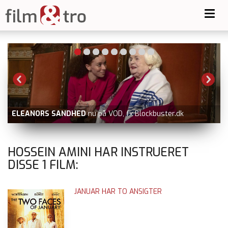
Toggl
navig
-
ELEANORS SANDHED
nu på VOD, fx Blockbuster.dk
HOSSEIN AMINI HAR INSTRUERET
DISSE
1
FILM:
JANUAR HAR TO ANSIGTER