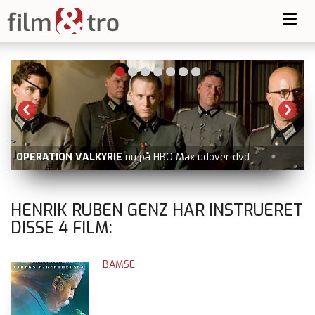
Toggl
navig
OPERATION VALKYRIE
nu på HBO Max udover dvd
HENRIK RUBEN GENZ HAR INSTRUERET
DISSE
4
FILM:
BAMSE