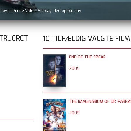
udover Prime Video, Viaplay, dvd og blu-ray
STRUERET
10 TILFÆLDIG VALGTE FILM
END OF THE SPEAR
2005
THE IMAGINARIUM OF DR. PARN
2009