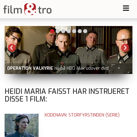
Toggl
navig
OPERATION VALKYRIE
nu på HBO Max udover dvd
HEIDI MARIA FAISST HAR INSTRUERET
DISSE
1
FILM:
KODENAVN: STORFYRSTINDEN (SERIE)