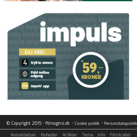
© Copyright 2015 • filmogtro.dk •
•
Cookie politik
Persondatapolitik
Anmeldelser
Nyheder
Artikler
Tema
Info
Filmtrailer