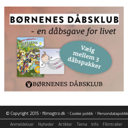
© Copyright 2015 • filmogtro.dk •
•
Cookie politik
Persondatapolitik
Anmeldelser
Nyheder
Artikler
Tema
Info
Filmtrailer