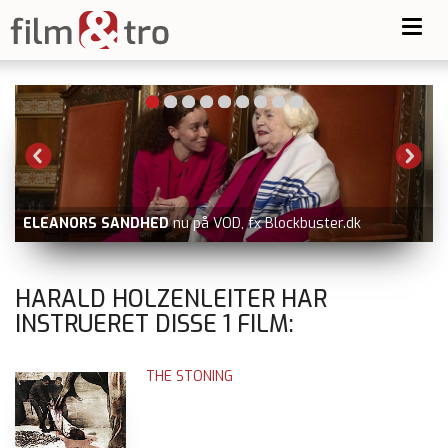
Toggl
navig
ELEANORS SANDHED
nu på VOD, fx Blockbuster.dk
V
HARALD HOLZENLEITER HAR
INSTRUERET DISSE
1
FILM:
THE STONING