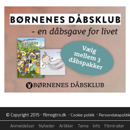
© Copyright 2015 • filmogtro.dk •
•
Cookie politik
Persondatapolitik
Anmeldelser
Nyheder
Artikler
Tema
Info
Filmtrailer