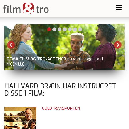
Toggl
navig
TEMA FILM OG TRO-AFTENER
nu samtaleguide til
NICEVILLE
HALLVARD BRÆIN HAR INSTRUERET
DISSE
1
FILM:
GULDTRANSPORTEN