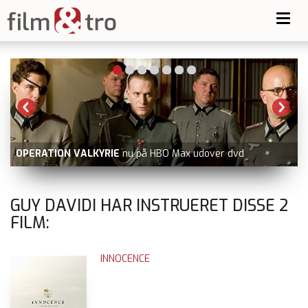
Toggl
navig
OPERATION VALKYRIE
nu på HBO Max udover dvd
GUY DAVIDI HAR INSTRUERET DISSE
2
FILM:
INNOCENCE