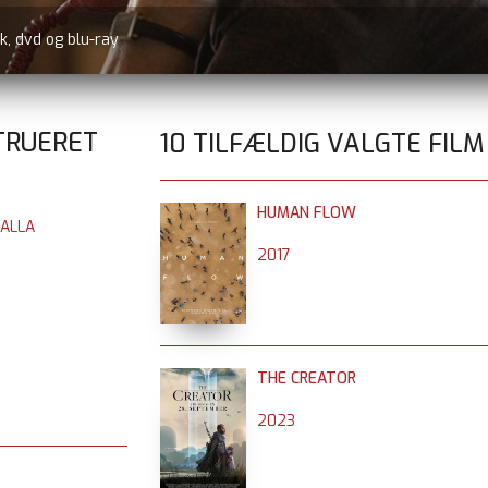
k, dvd og blu-ray
TRUERET
10 TILFÆLDIG VALGTE FILM
HUMAN FLOW
HALLA
2017
THE CREATOR
2023