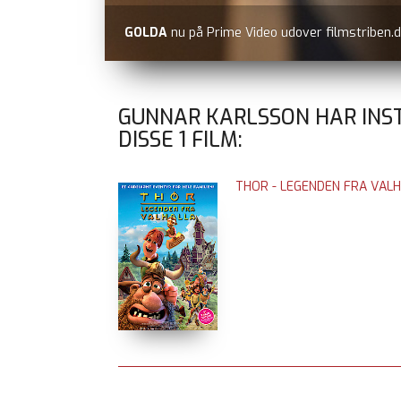
GOLDA
nu på Prime Video udover filmstriben.d
GUNNAR KARLSSON HAR INS
DISSE
1
FILM:
THOR - LEGENDEN FRA VAL