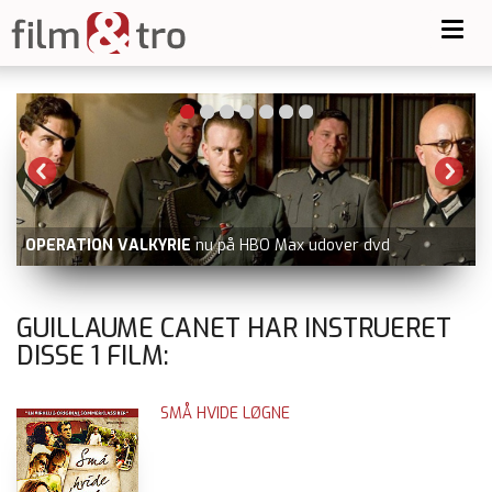
Toggl
navig
OPERATION VALKYRIE
nu på HBO Max udover dvd
GUILLAUME CANET HAR INSTRUERET
DISSE
1
FILM:
SMÅ HVIDE LØGNE