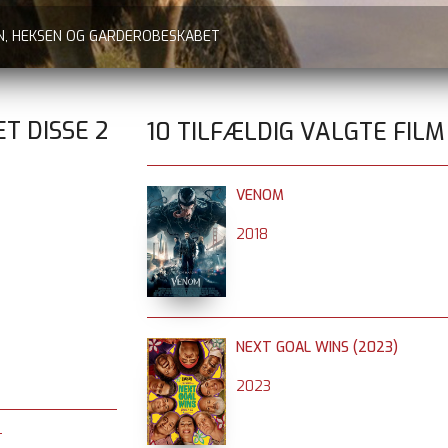
EN, HEKSEN OG GARDEROBESKABET
ET DISSE
2
10 TILFÆLDIG VALGTE FILM
VENOM
2018
NEXT GOAL WINS (2023)
2023
T