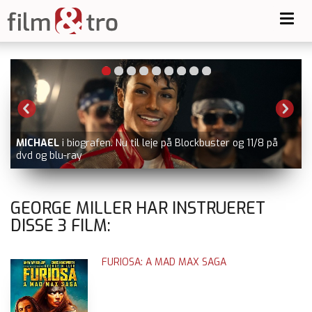
Toggl
navig
MICHAEL
i biografen. Nu til leje på Blockbuster og 11/8 på
dvd og blu-ray
GEORGE MILLER HAR INSTRUERET
DISSE
3
FILM:
FURIOSA: A MAD MAX SAGA