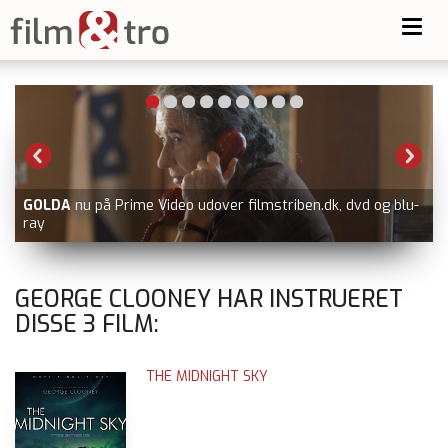
Toggl
navig
GOLDA
nu på Prime Video udover filmstriben.dk, dvd og blu-
ray
GEORGE CLOONEY HAR INSTRUERET
DISSE
3
FILM:
THE MIDNIGHT SKY