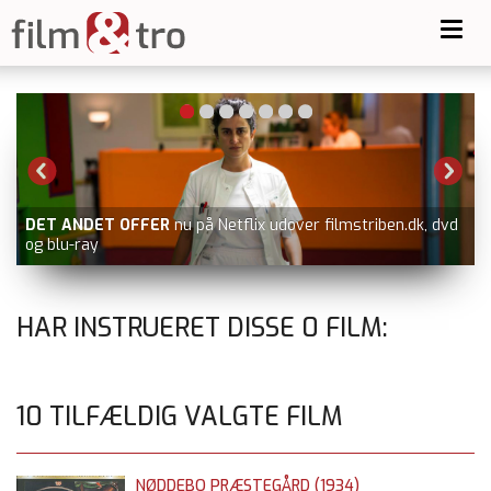
Toggl
navig
DET ANDET OFFER
nu på Netflix udover filmstriben.dk, dvd
og blu-ray
HAR INSTRUERET DISSE
0
FILM:
10 TILFÆLDIG VALGTE FILM
NØDDEBO PRÆSTEGÅRD (1934)