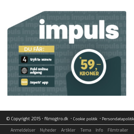
© Copyright 2015 • filmogtro.dk •
•
Cookie politik
Persondatapolitik
Anmeldelser
Nyheder
Artikler
Tema
Info
Filmtrailer