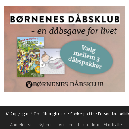
© Copyright 2015 • filmogtro.dk •
•
Cookie politik
Persondatapolitik
Anmeldelser
Nyheder
Artikler
Tema
Info
Filmtrailer