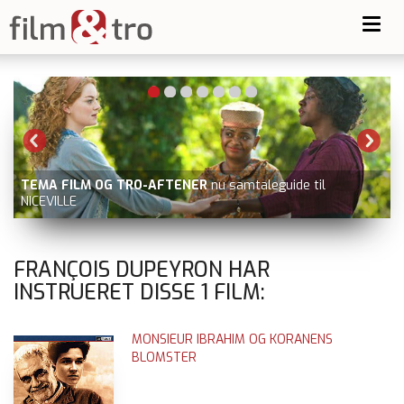
Toggl
navig
TEMA FILM OG TRO-AFTENER
nu samtaleguide til
NICEVILLE
FRANÇOIS DUPEYRON HAR
INSTRUERET DISSE
1
FILM:
MONSIEUR IBRAHIM OG KORANENS
BLOMSTER