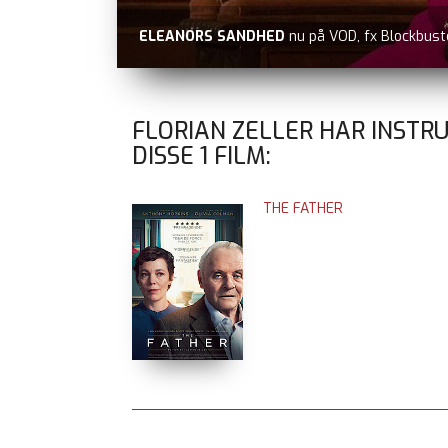
ELEANORS SANDHED
nu på VOD, fx Blockbust
FLORIAN ZELLER HAR INSTR
DISSE
1
FILM:
THE FATHER