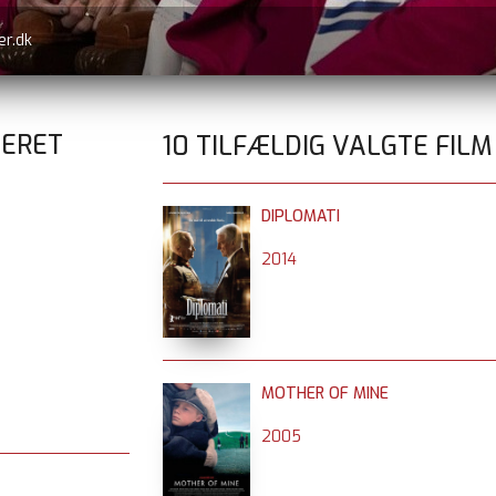
er.dk
UERET
10 TILFÆLDIG VALGTE FILM
DIPLOMATI
2014
MOTHER OF MINE
2005