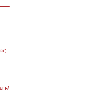
RIE)
ÆT PÅ