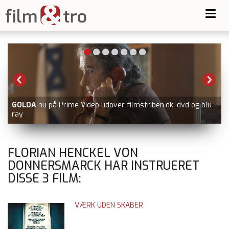
Toggl
navig
GOLDA
nu på Prime Video udover filmstriben.dk, dvd og blu-
ray
FLORIAN HENCKEL VON
DONNERSMARCK HAR INSTRUERET
DISSE
3
FILM:
VÆRK UDEN SKABER