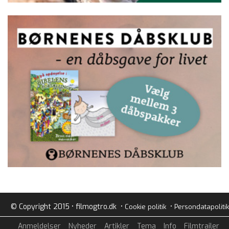
© Copyright 2015 • filmogtro.dk •
•
Cookie politik
Persondatapolitik
Anmeldelser
Nyheder
Artikler
Tema
Info
Filmtrailer