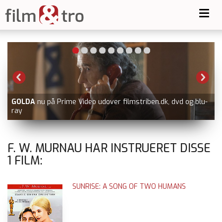
Toggl
navig
GOLDA
nu på Prime Video udover filmstriben.dk, dvd og blu-
ray
F. W. MURNAU HAR INSTRUERET DISSE
1
FILM:
SUNRISE: A SONG OF TWO HUMANS