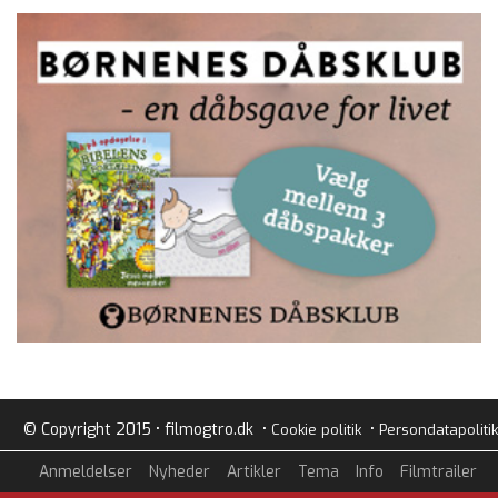
© Copyright 2015 • filmogtro.dk •
•
Cookie politik
Persondatapolitik
Anmeldelser
Nyheder
Artikler
Tema
Info
Filmtrailer