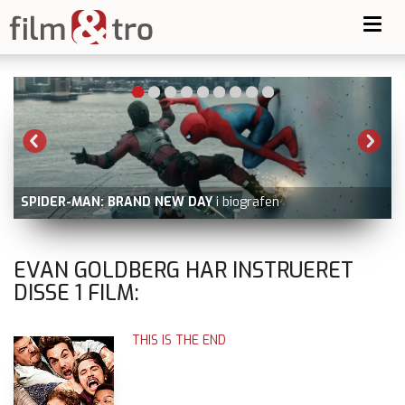
Toggl
navig
SPIDER-MAN: BRAND NEW DAY
i biografen
V
EVAN GOLDBERG HAR INSTRUERET
DISSE
1
FILM:
THIS IS THE END