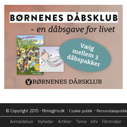
© Copyright 2015 • filmogtro.dk •
•
Cookie politik
Persondatapolitik
Anmeldelser
Nyheder
Artikler
Tema
Info
Filmtrailer