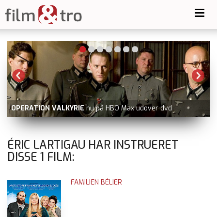
Toggl
navig
OPERATION VALKYRIE
nu på HBO Max udover dvd
ÉRIC LARTIGAU HAR INSTRUERET
DISSE
1
FILM:
FAMILIEN BÉLIER