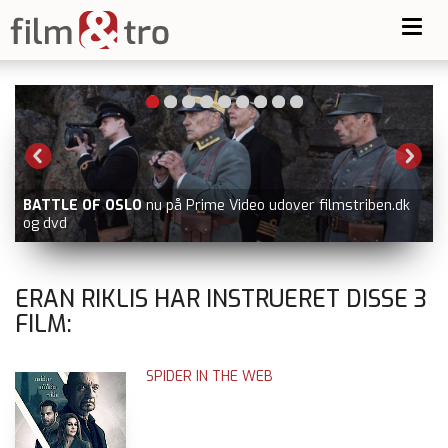
Toggl
navig
BATTLE OF OSLO
nu på Prime Video udover filmstriben.dk
og dvd
ERAN RIKLIS HAR INSTRUERET DISSE
3
FILM:
SPIDER IN THE WEB