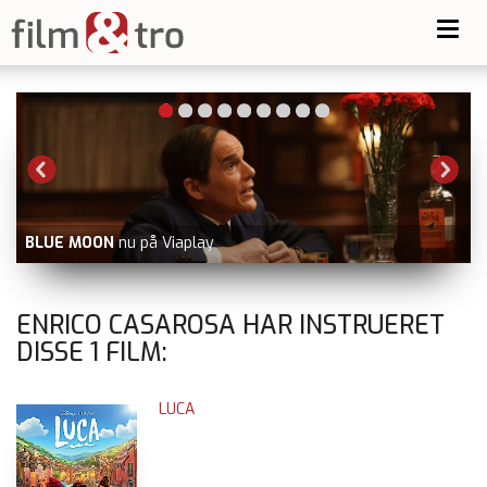
Toggl
navig
BLUE MOON
nu på Viaplay
V
ENRICO CASAROSA HAR INSTRUERET
DISSE
1
FILM:
LUCA