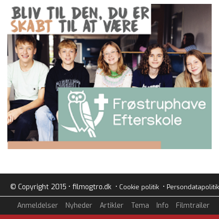
© Copyright 2015 • filmogtro.dk •
•
Cookie politik
Persondatapolitik
Anmeldelser
Nyheder
Artikler
Tema
Info
Filmtrailer