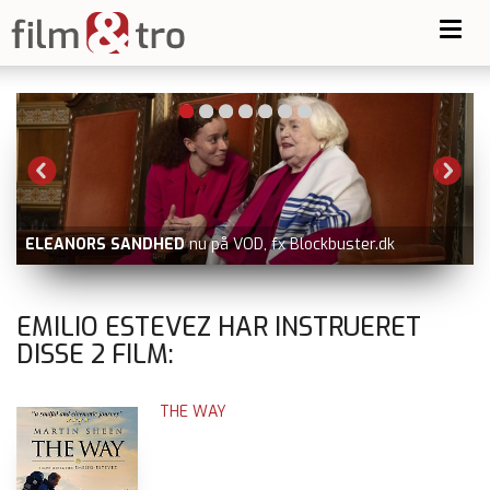
Toggl
navig
ELEANORS SANDHED
nu på VOD, fx Blockbuster.dk
EMILIO ESTEVEZ HAR INSTRUERET
DISSE
2
FILM:
THE WAY