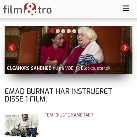
Toggl
navig
ELEANORS SANDHED
nu på VOD, fx Blockbuster.dk
EMAD BURNAT HAR INSTRUERET
DISSE
1
FILM:
FEM KNUSTE KAMERAER