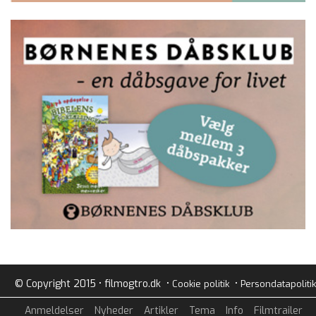
© Copyright 2015 • filmogtro.dk •
•
Cookie politik
Persondatapolitik
Anmeldelser
Nyheder
Artikler
Tema
Info
Filmtrailer