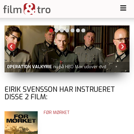
Toggl
navig
OPERATION VALKYRIE
nu på HBO Max udover dvd
EIRIK SVENSSON HAR INSTRUERET
DISSE
2
FILM:
FØR MØRKET