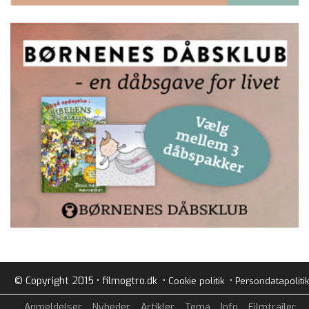
© Copyright 2015 • filmogtro.dk •
•
Cookie politik
Persondatapolitik
Anmeldelser
Nyheder
Artikler
Tema
Info
Filmtrailer