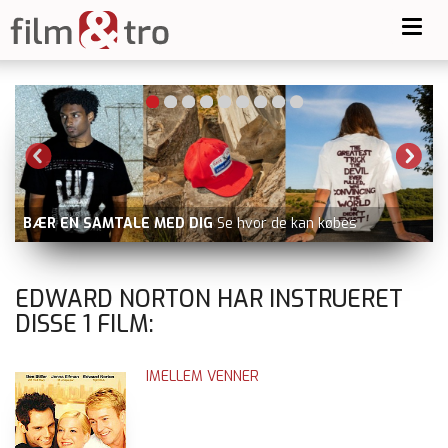
Toggl
navig
BÆR EN SAMTALE MED DIG
Se hvor de kan købes
EDWARD NORTON HAR INSTRUERET
DISSE
1
FILM:
IMELLEM VENNER