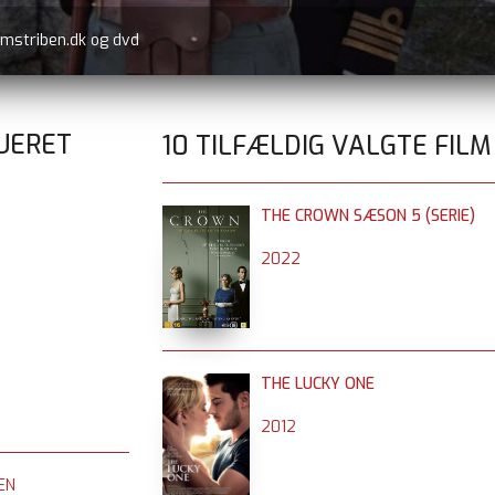
lmstriben.dk og dvd
UERET
10 TILFÆLDIG VALGTE FILM
THE CROWN SÆSON 5 (SERIE)
2022
THE LUCKY ONE
2012
EN