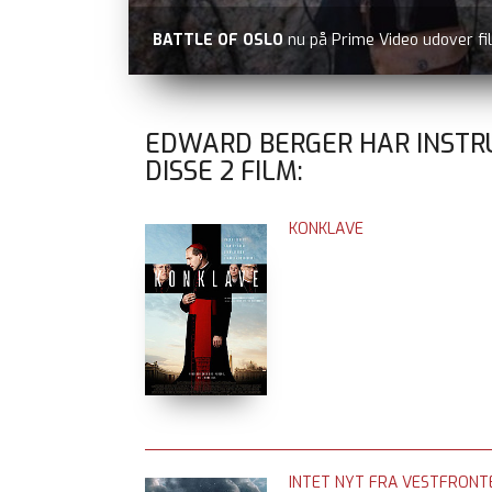
BATTLE OF OSLO
nu på Prime Video udover fi
EDWARD BERGER HAR INSTR
DISSE
2
FILM:
KONKLAVE
INTET NYT FRA VESTFRONT