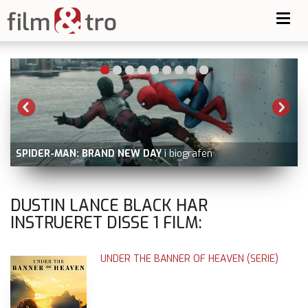
Toggl
navig
-
SPIDER-MAN: BRAND NEW DAY
i biografen
DUSTIN LANCE BLACK HAR
INSTRUERET DISSE
1
FILM:
UNDER THE BANNER OF HEAVEN (SERIE)